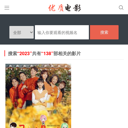


搜索
搜索
“2023”
共有
“138”
部相关的影片