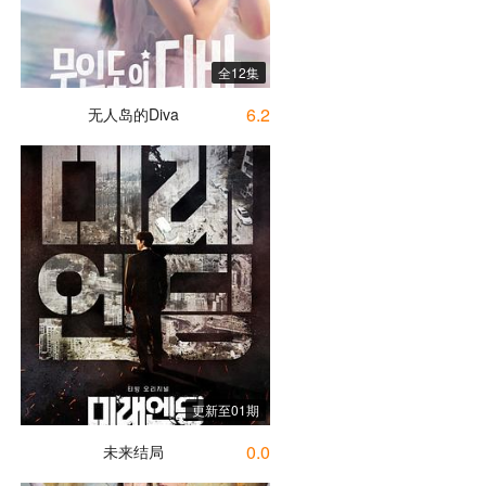
全12集
6.2
无人岛的Diva
更新至01期
0.0
未来结局