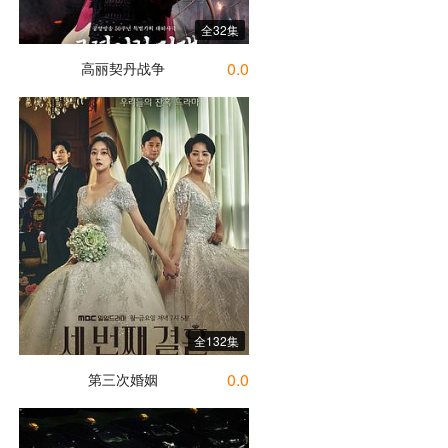
全32集
0.0
高丽契丹战争
全132集
0.0
第三次婚姻