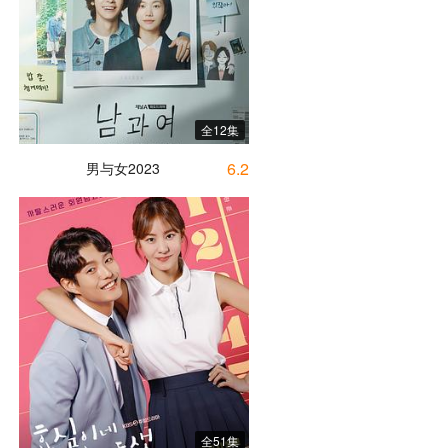
全12集
6.2
男与女2023
全51集