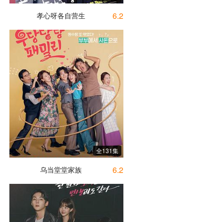
6.2
孝心呀各自营生
全131集
6.2
乌当堂堂家族