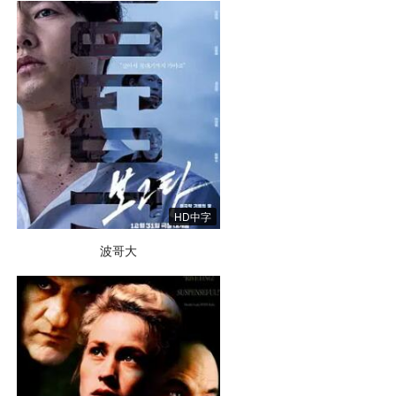
HD中字
波哥大