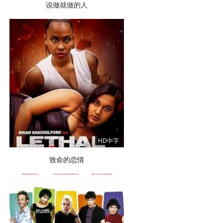
说做就做的人
HD中字
致命的恋情