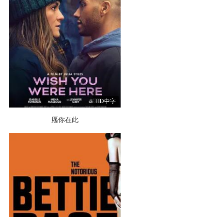
HD中字
愿你在此