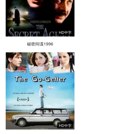
HD中字
秘密间谍1996
HD中字