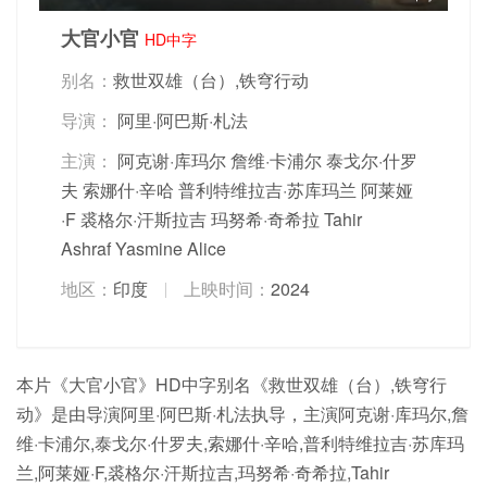
大官小官
HD中字
别名：
救世双雄（台）,铁穹行动
导演：
阿里·阿巴斯·札法
主演：
阿克谢·库玛尔
詹维·卡浦尔
泰戈尔·什罗
夫
索娜什·辛哈
普利特维拉吉·苏库玛兰
阿莱娅
·F
裘格尔·汗斯拉吉
玛努希·奇希拉
Tahir
Ashraf
Yasmine Alice
地区：
印度
上映时间：
2024
本片《大官小官》HD中字别名《救世双雄（台）,铁穹行
动》是由导演阿里·阿巴斯·札法执导，主演阿克谢·库玛尔,詹
维·卡浦尔,泰戈尔·什罗夫,索娜什·辛哈,普利特维拉吉·苏库玛
兰,阿莱娅·F,裘格尔·汗斯拉吉,玛努希·奇希拉,Tahir