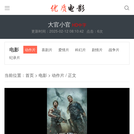


大官小官
HD中字
更新时间：2025-02-12 08:10:42
点击：
6次
电影
动作片
喜剧片
爱情片
科幻片
剧情片
战争片
纪录片
当前位置：
首页
>
电影
>
动作片
/ 正文