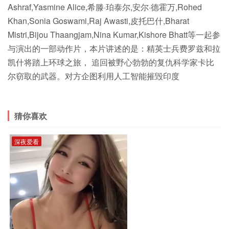
Ashraf,Yasmine Alice,希滕·珀泰尔,安尔·德霍万,Rohed
Khan,Sonia Goswami,Raj Awasti,皮托巴什,Bharat
Mistri,Bijou Thaangjam,Nina Kumar,Kishore Bhatt等一起参
与演出的一部动作片，本片讲述的是：精英士兵费罗兹和拉
凯什将踏上环球之旅， 追回被野心勃勃的复仇科学家卡比
尔窃取的武器。对方企图利用人工智能摧毁印度
猜你喜欢
深夜爱看