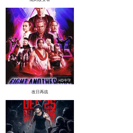
HD中字
改日再战