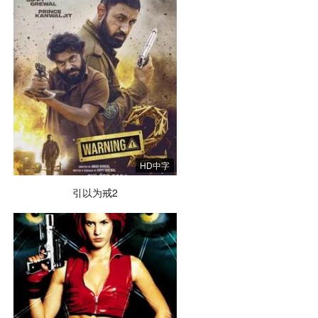
HD中字
引以为戒2